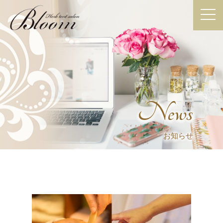
News
お知らせ