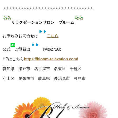
-*-*-*-*-*-*-*-*-*-*-*-*-*-*-*-*-*-*-*-*-*-*-*-*-*-*-*-*-*-*-*-
リラクゼーションサロン ブルーム
お申込みお問合せは
こちら
公式
ご登録は
@itp2728b
HPはこちら
https://bloom-relaxation.com/
愛知県 瀬戸市 名古屋市 名東区 千種区
守山区 尾張旭市 岐阜県 多治見市 可児市